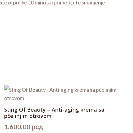
te otprilike 10 minuta i primetićete smanjenje
Sting Of Beauty – Anti-aging krema sa
pčelinjim otrovom
1.600,00
рсд