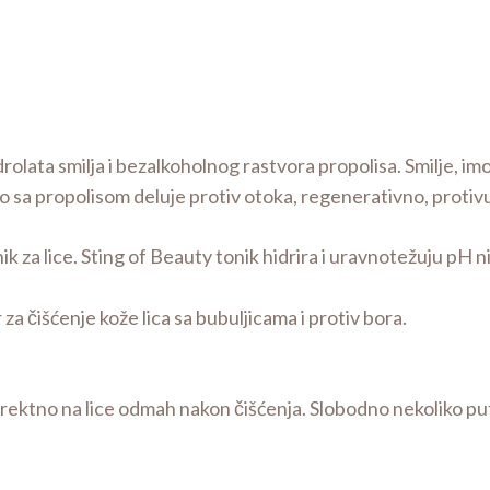
lice
+
Anti-
ageing
krema
količina
rolata smilja i bezalkoholnog rastvora propolisa. Smilje, im
no sa propolisom deluje protiv otoka, regenerativno, protivu
k za lice. Sting of Beauty tonik hidrira i uravnotežuju pH ni
 za čišćenje kože lica sa bubuljicama i protiv bora.
rektno na lice odmah nakon čišćenja. Slobodno nekoliko puta