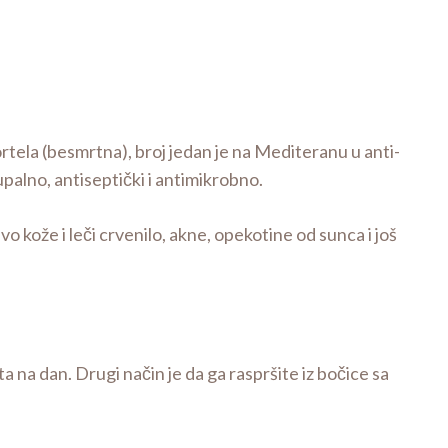
ortela (besmrtna), broj jedan je na Mediteranu u anti-
palno, antiseptički i antimikrobno.
vo kože i leči crvenilo, akne, opekotine od sunca i još
 na dan. Drugi način je da ga raspršite iz bočice sa