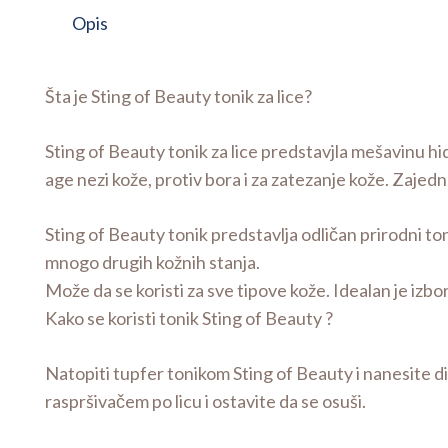
Opis
Šta je Sting of Beauty tonik za lice?
Sting of Beauty tonik za lice predstavjla mešavinu hid
age nezi kože, protiv bora i za zatezanje kože. Zajed
Sting of Beauty tonik predstavlja odličan prirodni toni
mnogo drugih kožnih stanja.
Može da se koristi za sve tipove kože. Idealan je izbor
Kako se koristi tonik Sting of Beauty ?
Natopiti tupfer tonikom Sting of Beauty i nanesite di
raspršivačem po licu i ostavite da se osuši.