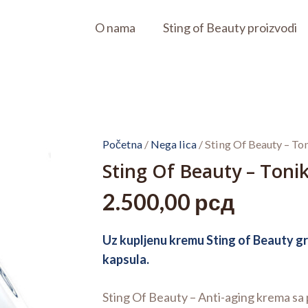
O nama
Sting of Beauty proizvodi
Početna
/
Nega lica
/ Sting Of Beauty – To
Sting Of Beauty – Tonik
2.500,00
рсд
Uz kupljenu kremu Sting of Beauty gr
kapsula.
Sting Of Beauty – Anti-aging krema sa p