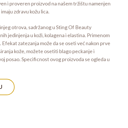
stven i proveren proizvod na našem tržištu namenjen
 imaju zdravu kožu lica.
injeg otrova, sadržanog u Sting Of Beauty
nih jedinjenja u koži, kolagena i elastina. Primenom
. Efekat zatezanja može da se oseti već nakon prve
iranja kože, možete osetiti blago peckanje i
svoj posao. Specificnost ovog proizvoda se ogleda u
U