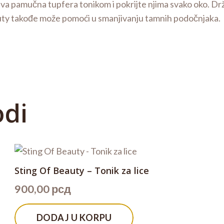
a pamučna tupfera tonikom i pokrijte njima svako oko. Drži
uty takođe može pomoći u smanjivanju tamnih podočnjaka.
odi
Sting Of Beauty – Tonik za lice
900,00
рсд
DODAJ U KORPU