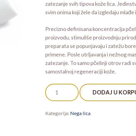
zatezanje svih tipova kože lica. Jedin
svim onima koji žele da izgledaju mlađe i
Precizno definisana koncentracija pčel
proizvodu, stimuliše proizvodnju prirod
preparata se popunjavaju i zatežu bore
primene. Posle utrljavanja i nežnog mas
zatezanje. To samo pčelinji otrov radi 
samostalnoj regeneraciji kože.
Sting
DODAJ U KORP
Of
Beauty
-
Kategorija:
Nega lica
Tonik
za