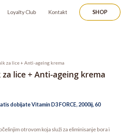
SHOP
Loyalty Club
Kontakt
nik za lice + Anti-ageing krema
 za lice + Anti-ageing krema
atis dobijate Vitamin D3 FORCE, 2000ij, 60
čelinjim otrovom koja služi za eliminisanje bora i