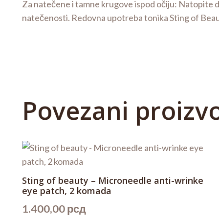
Za natečene i tamne krugove ispod očiju: Natopite dv
natečenosti. Redovna upotreba tonika Sting of Bea
Povezani proizv
Sting of beauty – Microneedle anti-wrinke
eye patch, 2 komada
1.400,00
рсд