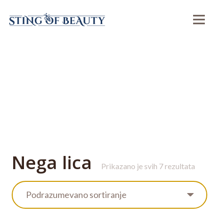
Nega lica
Prikazano je svih 7 rezultata